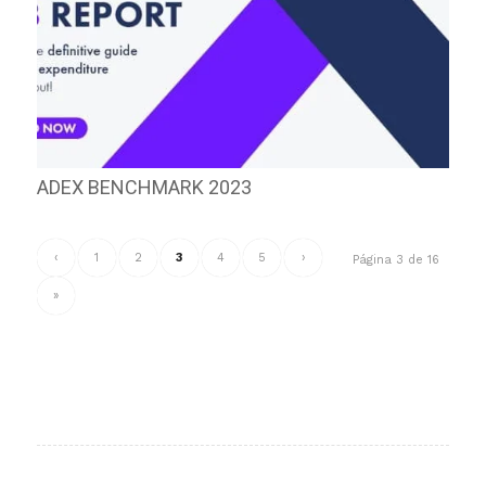
ADEX BENCHMARK 2023
‹
1
2
3
4
5
›
Página 3 de 16
»