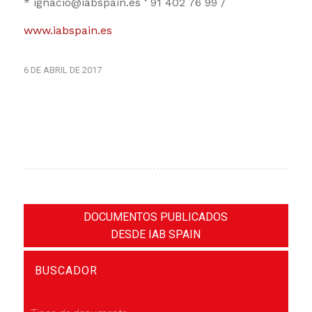
* ignacio@iabspain.es ‘ 91 402 76 99 /
www.iabspain.es
6 DE ABRIL DE 2017
DOCUMENTOS PUBLICADOS
DESDE IAB SPAIN
BUSCADOR