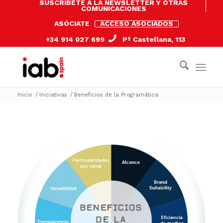
SUSCRÍBETE A LA NEWSLETTER Y OTRAS
COMUNICACIONES
ASÓCIATE
ACCESO ASOCIADOS
+34 914 027 699
Pº Castellana, 113
Inicio
/
Iniciativas
/
Beneficios de la Programática
1
10
9
2
8
3