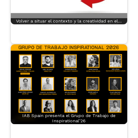
Volver a situar el contexto y la creatividad en el…
IAB Spain presenta el Grupo de Trabajo de
Inspirational’26