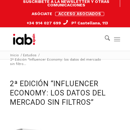
SUSCRÍBETE A LA NEWSLETTER Y OTRAS
COMUNICACIONES
ASÓCIATE
ACCESO ASOCIADOS
+34 914 027 699
Pº Castellana, 113
Inicio
/
Estudios
/
2ª Edición “Influencer Economy: los datos del mercado
sin filtro...
2ª EDICIÓN “INFLUENCER
ECONOMY: LOS DATOS DEL
MERCADO SIN FILTROS”