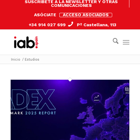
SUSCRÍBETE A LA NEWSLETTER Y OTRAS
COMUNICACIONES
ASÓCIATE
ACCESO ASOCIADOS
+34 914 027 699
Pº Castellana, 113
Inicio
/
Estudios