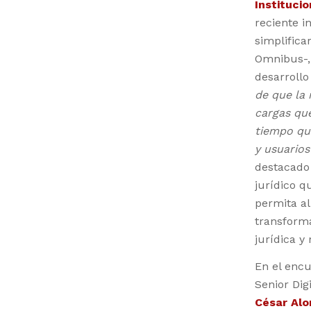
Institucio
reciente i
simplificar
Omnibus-, 
desarrollo
de que la 
cargas qu
tiempo qu
y usuarios
destacado
jurídico q
permita al
transforma
jurídica y
En el enc
Senior Dig
César Alo