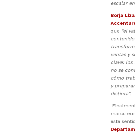
escalar en
Borja Liz
Accenture
que
“el va
contenido,
transforma
ventas y s
clave: los
no se cons
cómo trab
y prepara
distinta”.
Finalment
marco euro
este senti
Departame