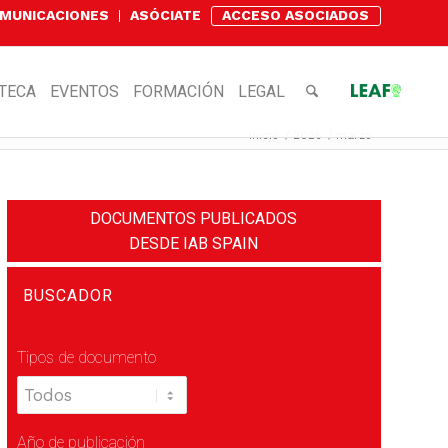
OMUNICACIONES
ASÓCIATE
ACCESO ASOCIADOS
OTECA
EVENTOS
FORMACIÓN
LEGAL
Inicio
/
2026
/
marzo
DOCUMENTOS PUBLICADOS
DESDE IAB SPAIN
BUSCADOR
Tipos de documento
Año de publicación