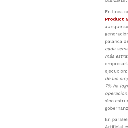
utilizarla”.
En línea c
Product 
aunque se 
generación
palanca de
cada sema
más estrat
empresaria
ejecución
de las emp
7% ha logr
operacione
sino estru
gobernanza
En paralel
Artificial