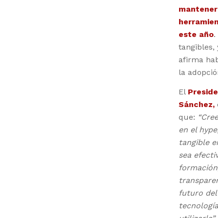
mantener 
herramien
este año
.
tangibles,
afirma ha
la adopció
El
Preside
Sánchez,
que:
“Cree
en el hype
tangible e
sea efecti
formación,
transparen
futuro del
tecnologí