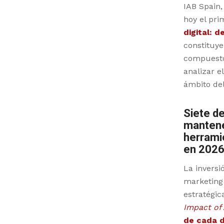
IAB Spain,
hoy el pr
digital: d
constituye
compuesto
analizar el
ámbito del
Siete d
mantene
herrami
en 202
La inversió
marketing 
estratégic
Impact of 
de cada d