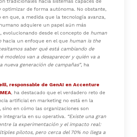
ión tradicionales hacia sistemas capaces de
y optimizar de forma autónoma. No obstante,
o en que, a medida que la tecnología avanza,
io humano adquiere un papel aún más
l, evolucionando desde el concepto de
human
p
hacia un enfoque en el que
human is the
cesitamos saber qué está cambiando de
ué modelos van a desaparecer y quién va a
sta nueva generación de campañas”
, ha
eill, responsable de GenAI en Accenture
EMEA
, ha destacado que el verdadero reto de
ncia artificial en marketing no está en la
, sino en cómo las organizaciones son
 integrarla en su operativa.
“Existe una gran
entre la experimentación y el impacto real:
iples pilotos, pero cerca del 70% no llega a