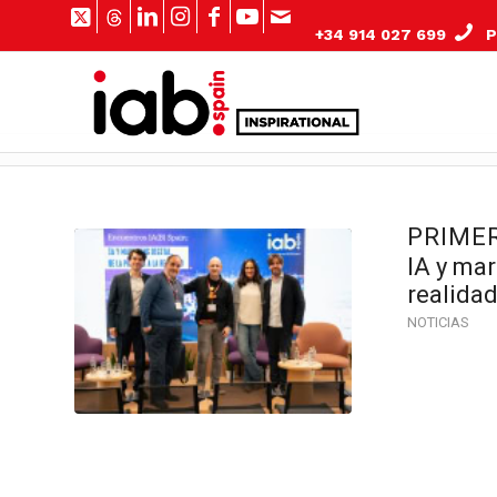
+34 914 027 699
Pº
PRIMER
IA y mar
realida
NOTICIAS