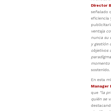
Director 
señalado q
eficiencia
publicitar
ventaja co
nunca su d
y gestión 
objetivos 
paradigma 
momento c
sostenido.
En esta m
Manager I
que
“la pr
quién se v
destacand