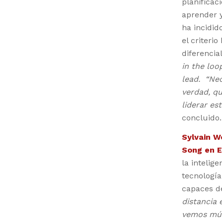
planificac
aprender 
ha incidid
el criter
diferencia
in the loo
lead.
“Ne
verdad, q
liderar e
concluido.
Sylvain W
Song en 
la intelige
tecnología
capaces de
distancia 
vemos múlt