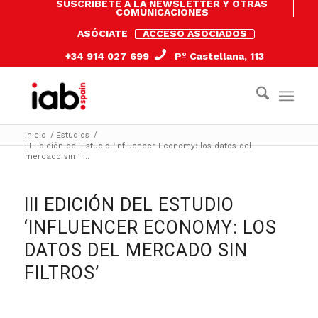
SUSCRÍBETE A LA NEWSLETTER Y OTRAS
COMUNICACIONES
ASÓCIATE
ACCESO ASOCIADOS
+34 914 027 699
Pº Castellana, 113
Inicio
/
Estudios
/
III Edición del Estudio ‘Influencer Economy: los datos del
mercado sin fi...
III EDICIÓN DEL ESTUDIO
‘INFLUENCER ECONOMY: LOS
DATOS DEL MERCADO SIN
FILTROS’