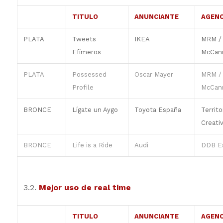
TITULO
ANUNCIANTE
AGENC
PLATA
Tweets
IKEA
MRM /
Efímeros
McCan
PLATA
Possessed
Oscar Mayer
MRM /
Profile
McCan
BRONCE
Lígate un Aygo
Toyota España
Territo
Creati
BRONCE
Life is a Ride
Audi
DDB E
3.2.
Mejor uso de real time
TITULO
ANUNCIANTE
AGENC