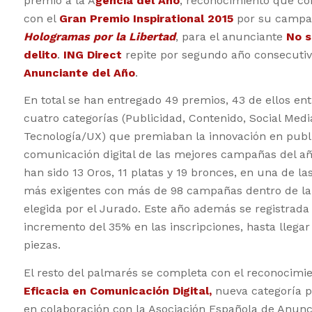
premio a la A
gencia del Año
, reconocimiento que c
con el
Gran Premio Inspirational 2015
por su campa
Hologramas por la Libertad
, para el anunciante
No 
delito
.
ING Direct
repite por segundo año consecuti
Anunciante del Año
.
En total se han entregado 49 premios, 43 de ellos ent
cuatro categorías (Publicidad, Contenido, Social Medi
Tecnología/UX) que premiaban la innovación en publ
comunicación digital de las mejores campañas del año
han sido 13 Oros, 11 platas y 19 bronces, en una de la
más exigentes con más de 98 campañas dentro de la l
elegida por el Jurado. Este año además se registrada
incremento del 35% en las inscripciones, hasta llegar
piezas.
El resto del palmarés se completa con el reconocimie
Eficacia
en Comunicación Digital,
nueva categoría 
en colaboración con la Asociación Española de Anunc