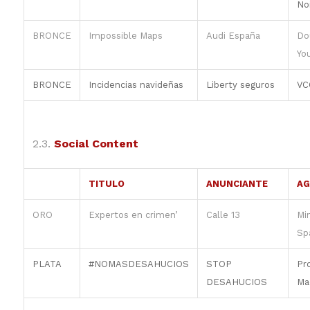
No
BRONCE
Impossible Maps
Audi España
Do
Yo
BRONCE
Incidencias navideñas
Liberty seguros
VC
2.3.
Social Content
TITULO
ANUNCIANTE
AG
ORO
Expertos en crimen’
Calle 13
Mi
Sp
PLATA
#NOMASDESAHUCIOS
STOP
Pr
DESAHUCIOS
Ma