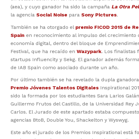
(aea), y cuyo ganador ha sido la campaña
La Otra Pel
la agencia
Social Noise
para
Sony Pictures
.
También se ha otorgado el
premio FICOD 2015 de Re
Spain
en reconocimiento al impulso del crecimiento 
economía digital, dentro del bloque de Emprendimien
Festival, que ha recaído en
Wazypark
. Los finalistas
startups Influencity y Sekg. El ganador además form
de IAB Spain como asociado durante un año.
Por último también se ha revelado la dupla ganadora
Premio Jóvenes Talentos Digitales
Inspirational 20
sido la formada por los estudiantes Sara Larios Galán
Guillermo Frutos del Castillo, de la Universidad Rey 
Carlos. El Jurado de este apartado estaba compuesto
agencias BtoB, Double You, Shackelton y Wyswyg.
Este año el jurado de los Premios Inspirational está 