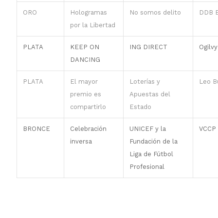
ORO
Hologramas
No somos delito
DDB 
por la Libertad
PLATA
KEEP ON
ING DIRECT
Ogilvy
DANCING
PLATA
El mayor
Loterías y
Leo B
premio es
Apuestas del
compartirlo
Estado
BRONCE
Celebración
UNICEF y la
VCCP
inversa
Fundación de la
Liga de Fútbol
Profesional