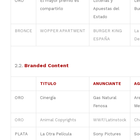
ORO
El mayor premio es
Loterías y
Le
compartirlo
Apuestas del
Bu
Estado
BRONCE
WOPPER APARTMENT
BURGER KING
La
ESPAÑA
De
2.2.
Branded Content
TITULO
ANUNCIANTE
AG
ORO
Cinergía
Gas Natural
Ar
Fenosa
Me
ORO
Animal Copyrights
WWF/Latinstock
Che
PLATA
La Otra Película
Sony Pictures
Soc