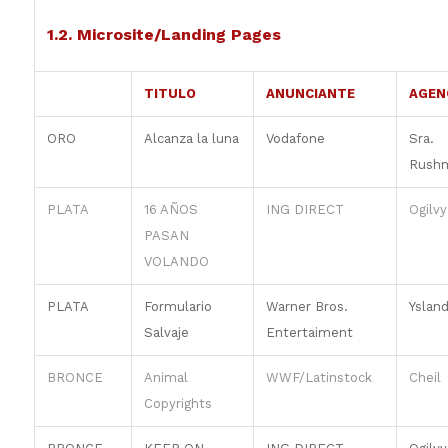
1.2. Microsite/Landing Pages
TITULO
ANUNCIANTE
AGEN
ORO
Alcanza la luna
Vodafone
Sra.
Rush
PLATA
16 AÑOS
ING DIRECT
Ogilvy
PASAN
VOLANDO
PLATA
Formulario
Warner Bros.
Ysland
Salvaje
Entertaiment
BRONCE
Animal
WWF/Latinstock
Cheil
Copyrights