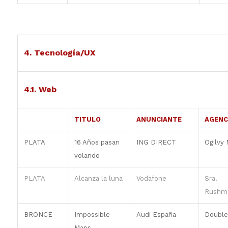
4. Tecnología/UX
4.1. Web
TITULO
ANUNCIANTE
AGENC
PLATA
16 Años pasan
ING DIRECT
Ogilvy 
volando
PLATA
Alcanza la luna
Vodafone
Sra.
Rushm
BRONCE
Impossible
Audi España
Double
Maps