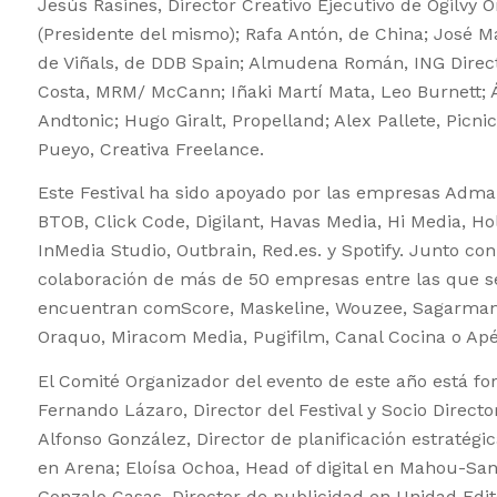
Jesús Rasines, Director Creativo Ejecutivo de Ogilvy 
(Presidente del mismo); Rafa Antón, de China; José M
de Viñals, de DDB Spain; Almudena Román, ING Direc
Costa, MRM/ McCann; Iñaki Martí Mata, Leo Burnett; Á
Andtonic; Hugo Giralt, Propelland; Alex Pallete, Picn
Pueyo, Creativa Freelance.
Este Festival ha sido apoyado por las empresas Adma
BTOB, Click Code, Digilant, Havas Media, Hi Media, Ho
InMedia Studio, Outbrain, Red.es. y Spotify. Junto con
colaboración de más de 50 empresas entre las que s
encuentran comScore, Maskeline, Wouzee, Sagarman
Oraquo, Miracom Media, Pugifilm, Canal Cocina o Apér
El Comité Organizador del evento de este año está f
Fernando Lázaro, Director del Festival y Socio Directo
Alfonso González, Director de planificación estratégic
en Arena; Eloísa Ochoa, Head of digital en Mahou-San
Gonzalo Casas, Director de publicidad en Unidad Edito