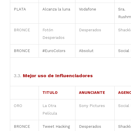
PLATA
Alcanza la luna
Vodafone
Sra.
Rushm
BRONCE
Fotón
Desperados
Shackl
Desperados
BRONCE
#EuroColors
Absolut
Social
3.3.
Mejor uso de Influenciadores
TITULO
ANUNCIANTE
AGENC
ORO
La Otra
Sony Pictures
Social
Película
BRONCE
Tweet Hacking
Desperados
Shackl