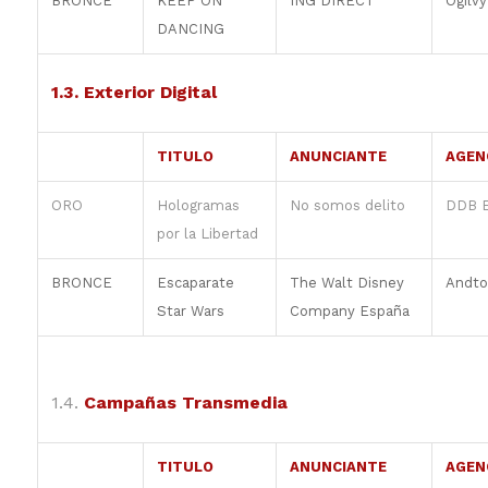
BRONCE
KEEP ON
ING DIRECT
Ogilvy
DANCING
1.3. Exterior Digital
TITULO
ANUNCIANTE
AGEN
ORO
Hologramas
No somos delito
DDB 
por la Libertad
BRONCE
Escaparate
The Walt Disney
Andto
Star Wars
Company España
1.4.
Campañas Transmedia
TITULO
ANUNCIANTE
AGEN