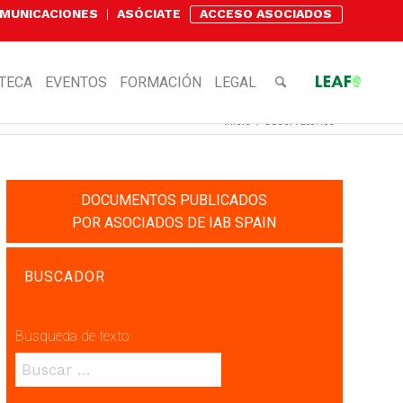
OMUNICACIONES
ASÓCIATE
ACCESO ASOCIADOS
OTECA
EVENTOS
FORMACIÓN
LEGAL
Inicio
/
Observatorios
DOCUMENTOS PUBLICADOS
POR ASOCIADOS DE IAB SPAIN
BUSCADOR
Búsqueda de texto