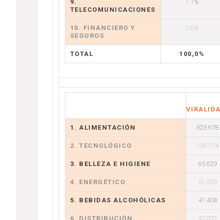
9.
1,1%
TELECOMUNICACIONES
10. FINANCIERO Y
0,6%
SEGUROS
TOTAL
100,0%
VIRALID
1. ALIMENTACIÓN
323.678
2. TECNOLÓGICO
139.774
3. BELLEZA E HIGIENE
65.629
4. ENERGÉTICO
51.570
5. BEBIDAS ALCOHÓLICAS
41.408
6. DISTRIBUCIÓN
37.092