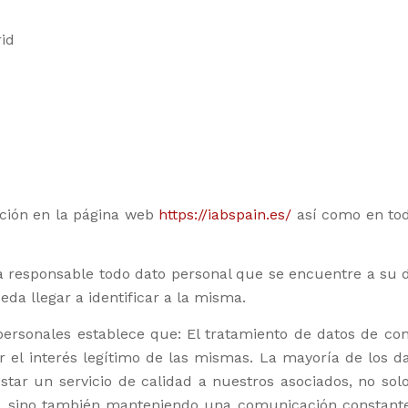
rid
ación en la página web
https://iabspain.es/
así como en toda
 responsable todo dato personal que se encuentre a su di
eda llegar a identificar a la misma.
personales establece que: El tratamiento de datos de con
r el interés legítimo de las mismas. La mayoría de los d
estar un servicio de calidad a nuestros asociados, no so
ad, sino también manteniendo una comunicación constant