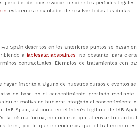
s periodos de conservación o sobre los periodos legales 
n.es
estaremos encantados de resolver todas tus dudas.
 IAB Spain descritos en los anteriores puntos se basan e
cribiendo a
iablegal@iabspain.es
. No obstante, para ciert
términos contractuales. Ejemplos de tratamientos con bas
e hayan inscrito a alguno de nuestros cursos o eventos se 
idatos se basa en el consentimiento prestado mediante
alquier motivo no hubieras otorgado el consentimiento exp
te e IAB Spain, así como en el interés legítimo de IAB Spa
l. De la misma forma, entendemos que al enviar tu currí
os fines, por lo que entendemos que el tratamiento es