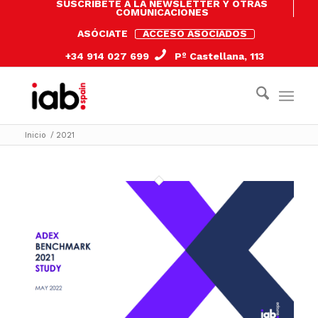
SUSCRÍBETE A LA NEWSLETTER Y OTRAS
COMUNICACIONES
ASÓCIATE
ACCESO ASOCIADOS
+34 914 027 699
Pº Castellana, 113
Inicio
/
2021