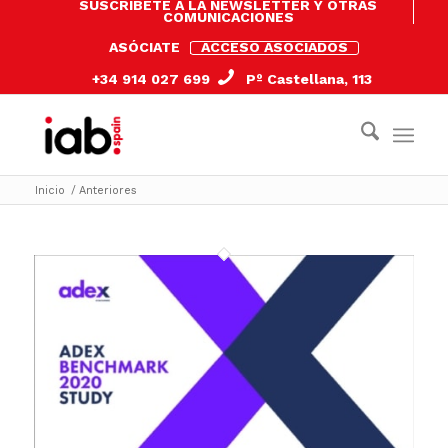
SUSCRÍBETE A LA NEWSLETTER Y OTRAS
COMUNICACIONES
ASÓCIATE
ACCESO ASOCIADOS
+34 914 027 699
Pº Castellana, 113
Inicio
/
Anteriores