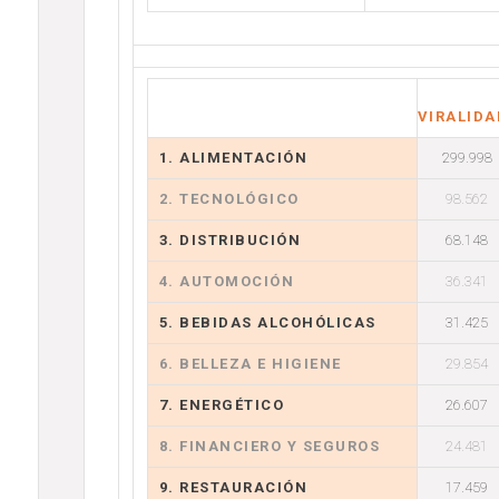
VIRALIDA
1. ALIMENTACIÓN
299.998
2. TECNOLÓGICO
98.562
3. DISTRIBUCIÓN
68.148
4. AUTOMOCIÓN
36.341
5. BEBIDAS ALCOHÓLICAS
31.425
6. BELLEZA E HIGIENE
29.854
7. ENERGÉTICO
26.607
8. FINANCIERO Y SEGUROS
24.481
9. RESTAURACIÓN
17.459