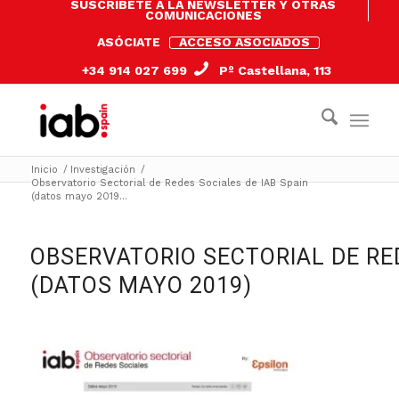
SUSCRÍBETE A LA NEWSLETTER Y OTRAS
COMUNICACIONES
ASÓCIATE
ACCESO ASOCIADOS
+34 914 027 699
Pº Castellana, 113
Inicio
/
Investigación
/
Observatorio Sectorial de Redes Sociales de IAB Spain
(datos mayo 2019...
OBSERVATORIO SECTORIAL DE RED
(DATOS MAYO 2019)