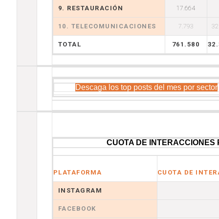
9. RESTAURACIÓN
17.664
10. TELECOMUNICACIONES
7.793
32
TOTAL
761.580
32
Descaga los top posts del mes por sector
CUOTA DE INTERACCIONES
PLATAFORMA
CUOTA DE INTE
INSTAGRAM
FACEBOOK