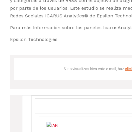
y categorías a través de RRSS con el objetivo de diag
por parte de los usuarios. Este estudio se realiza med
Redes Sociales ICARUS Analytics® de Epsilon Technol
Para más información sobre los paneles IcarusAnalyt
Epsilon Technologies
Si no visualizas bien este e-mail, haz
clic