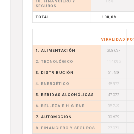
10. FINANCIERO Y
1,6%
SEGUROS
TOTAL
100,0%
VIRALIDAD
PO
1. ALIMENTACIÓN
368.627
2. TECNOLÓGICO
114.095
3. DISTRIBUCIÓN
61.458
4. ENERGÉTICO
48.972
5. BEBIDAS ALCOHÓLICAS
47.022
6. BELLEZA E HIGIENE
38.249
7. AUTOMOCIÓN
30.629
8. FINANCIERO Y SEGUROS
27.071