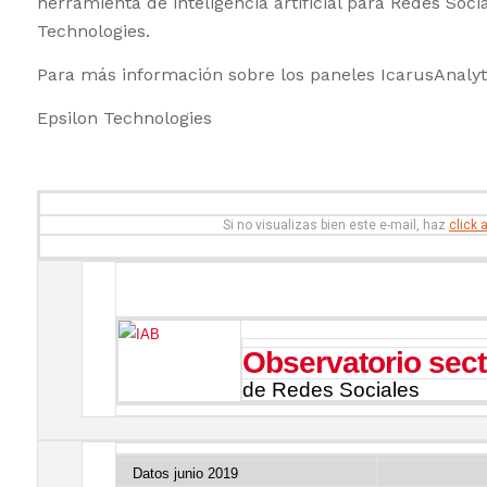
herramienta de inteligencia artificial para Redes Soc
Technologies.
Para más información sobre los paneles IcarusAnalyt
Epsilon Technologies
Si no visualizas bien este e-mail, haz
click 
Observatorio sect
de Redes Sociales
Datos junio 2019