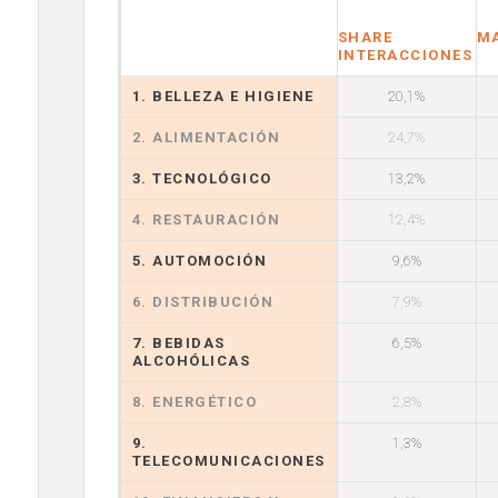
SHARE
M
INTERACCIONES
1. BELLEZA E HIGIENE
20,1%
2. ALIMENTACIÓN
24,7%
3. TECNOLÓGICO
13,2%
4. RESTAURACIÓN
12,4%
5. AUTOMOCIÓN
9,6%
6. DISTRIBUCIÓN
7,9%
7. BEBIDAS
6,5%
ALCOHÓLICAS
8. ENERGÉTICO
2,8%
9.
1,3%
TELECOMUNICACIONES