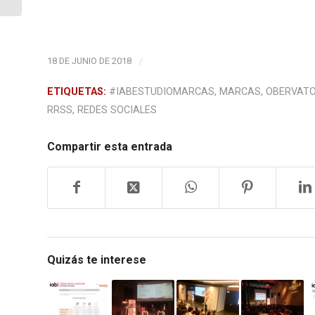
Datos y e-privacy....
18 DE JUNIO DE 2018
/
ETIQUETAS:
#IABESTUDIOMARCAS
,
MARCAS
,
OBERVATO
RRSS
,
REDES SOCIALES
Compartir esta entrada
Quizás te interese