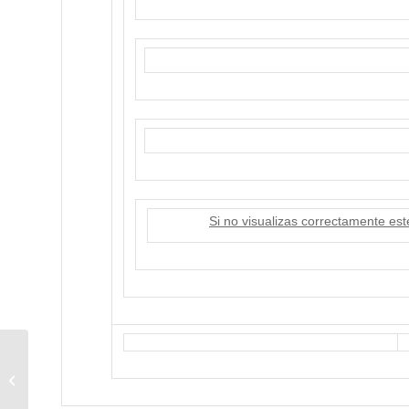
Si no visualizas correctamente est
Desayuno Temático:
Reglamento General
de Protección de