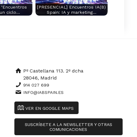
 ‘Encuentros
[PRESENCIAL] Encuentros IA(B)
 un ciclo…
Spain: IA y marketing…
Pº Castellana 113. 2º dcha
28046, Madrid
914 027 699
INFO@IABSPAIN.ES
VER EN GOOGLE MAPS
SUSCRÍBETE A LA NEWSLETTER Y OTRAS
COMUNICACIONES