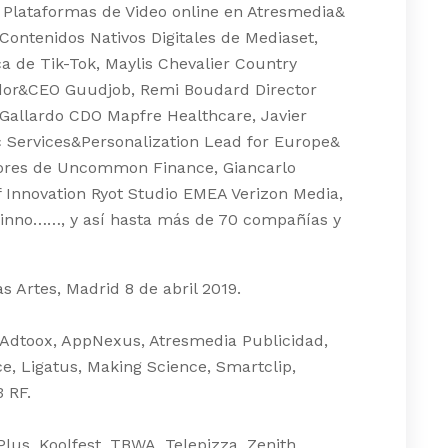
 Plataformas de Video online en Atresmedia&
Contenidos Nativos Digitales de Mediaset,
de Tik-Tok, Maylis Chevalier Country
dor&CEO Guudjob, Remi Boudard Director
Gallardo CDO Mapfre Healthcare, Javier
 Services&Personalization Lead for Europe&
ores de Uncommon Finance, Giancarlo
 Innovation Ryot Studio EMEA Verizon Media,
Opinno……, y así hasta más de 70 compañías y
s Artes, Madrid 8 de abril 2019.
, Adtoox, AppNexus, Atresmedia Publicidad,
ce, Ligatus, Making Science, Smartclip,
 RF.
lus, Koolfest, TBWA, Telepizza, Zenith,