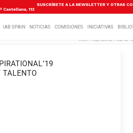
SUSCRÍBETE A LA NEWSLETTER Y OTRAS C
 Castellana, 113
IAB SPAIN
NOTICIAS
COMISIONES
INICIATIVAS
BIBLI
Inicio
/
Inspirational
/
Más de 70
PIRATIONAL’19
Y TALENTO