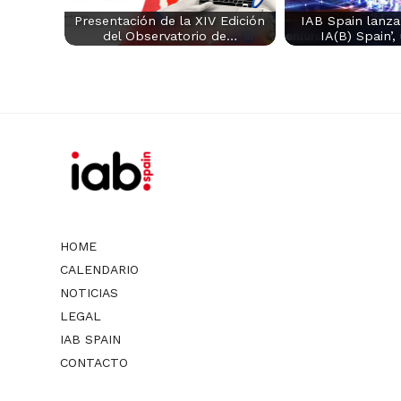
Presentación de la XIV Edición
IAB Spain lanza
del Observatorio de…
IA(B) Spain’,
HOME
CALENDARIO
NOTICIAS
LEGAL
IAB SPAIN
CONTACTO