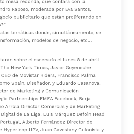
ato mesa redonda, que contará con la
andro Raposo, moderada por Eva Santos,
ocio publicitario que están proliferando en
?”.
 salas temáticas donde, simultáneamente, se
ransformación, modelos de negocio, etc…
arán sobre el escenario el lunes 8 de abril
t The New York Times, Javier Goyeneche
 CEO de Movistar Riders, Francisco Palma
omo Spain, Diseñador, y Eduardo Casanova,
rector de Marketing y Comunicación
egic Partnerships EMEA Facebook, Borja
io Arrola Director Comercial y de Marketing
 Digital de La Liga, Luis Márquez Defoin Head
Portugal, Alberto Fernández Director de
de Hyperloop UPV, Juan Cavestany Guionista y