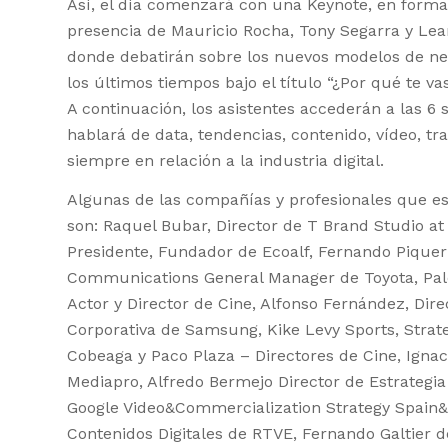
Así, el día comenzará con una Keynote, en form
presencia de Mauricio Rocha, Tony Segarra y Le
donde debatirán sobre los nuevos modelos de neg
los últimos tiempos bajo el título “¿Por qué te vas
A continuación, los asistentes accederán a las 6
hablará de data, tendencias, contenido, vídeo, t
siempre en relación a la industria digital.
Algunas de las compañías y profesionales que est
son: Raquel Bubar, Director de T Brand Studio a
Presidente, Fundador de Ecoalf, Fernando Piquer
Communications General Manager de Toyota, Pal
Actor y Director de Cine, Alfonso Fernández, Di
Corporativa de Samsung, Kike Levy Sports, Strat
Cobeaga y Paco Plaza – Directores de Cine, Ignac
Mediapro, Alfredo Bermejo Director de Estrategia
Google Video&Commercialization Strategy Spain&
Contenidos Digitales de RTVE, Fernando Galtier 