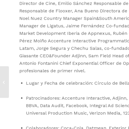
Director de Cine, Emilio Sánchez Responsable de
Responsable de Flooxer, Ana Bueno Directora de 
Noel Nuez Country Manager Spain&South America 
Manager de Ligatus, Jaime Fernández Co-funda
Market Development Iberia de Appnexus, Rubén 
Pérez Moiño Accenture Interactive Programmatic
Latam, Jorge Segura y Chechu Salas, co-fundad
Giasante CEO&Founder Adjinn, Sam Field Head of
Antonio Fontanini Chief Exponential Officer de 
profesionales de primer nivel.
2 de cada 3 minutos
que navegamos por
Lugar y Fecha de celebración: Círculo de Bella
internet lo hacemos
desde dispositivos...
Patrocinadores: Accenture Interactive, Adjinn
BBVA, Data Audit, Facebook, Integral Ad Scien
Universal Production Music, Verizon Media, 123
Colaboradores: Coca-Cola, Datmean, Exterior P