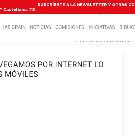
SUSCRÍBETE A LA NEWSLETTER Y OTRAS C
 Castellana, 113
IAB SPAIN
NOTICIAS
COMISIONES
INICIATIVAS
BIBLI
Inicio
/
Noticias
/
2 de cada 3 minu
AVEGAMOS POR INTERNET LO
S MÓVILES