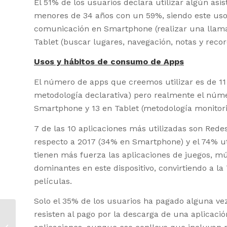
El 51% de los usuarios declara utilizar algún asi
menores de 34 años con un 59%, siendo este uso 
comunicación en Smartphone (realizar una llama
Tablet (buscar lugares, navegación, notas y recor
Usos y hábitos de consumo de Apps
El número de apps que creemos utilizar es de 11
metodología declarativa) pero realmente el núme
Smartphone y 13 en Tablet (metodología monitori
7 de las 10 aplicaciones más utilizadas son Rede
respecto a 2017 (34% en Smartphone) y el 74% ut
tienen más fuerza las aplicaciones de juegos, mú
dominantes en este dispositivo, convirtiendo a la 
películas.
Solo el 35% de los usuarios ha pagado alguna vez
Respuesta de IAB a
resisten al pago por la descarga de una aplicación
las acusaciones de