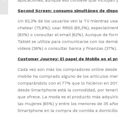
aplicaciones, aunque eso conlleve que incluyan p
privacidad de la Unión
Europea
Second Screen: consumo simultáneo de dispos
Un 92,3% de los usuarios ven la TV mientras us
chatear (75,8%); usar RRSS (65,3%), especialmen
(83%) o consultar el email (62%). Aunque de forma
Tablet se utiliza para comunicarse con los demás
vídeos (36%) o consultar banca y finanzas (37%).
Customer Journey: El papel de Mobile en el 
Cada vez son más los compradores online desde d
mobile ha comprado alguno de los artículos men
comparándolo con el 77% que lo hicieron en 2017
desde Smartphone está la comodidad, por tenerlo
que ofrece. La moda es el producto más adquirid
las mujeres (65%) y entre los menores de 35 años
Smartphone en la compra de comida a domicilio