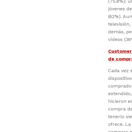
(75,8%); u
jóvenes de
(62%). Au
televisión
demás, per
vídeos (36
Customer 
de compr
Cada vez 
dispositiv
comprado 
extendido
hicieron e
compra de
tenerlo si
ofrece. L
compras on