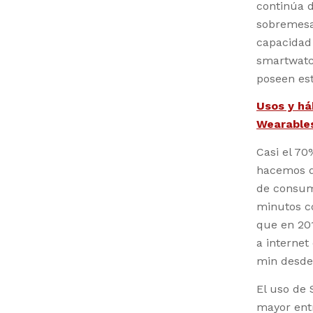
continúa d
sobremesa 
capacidad 
smartwatc
poseen est
Usos y há
Wearable
Casi el 70
hacemos de
de consumo
minutos co
que en 201
a internet
min desde
El uso de 
mayor ent