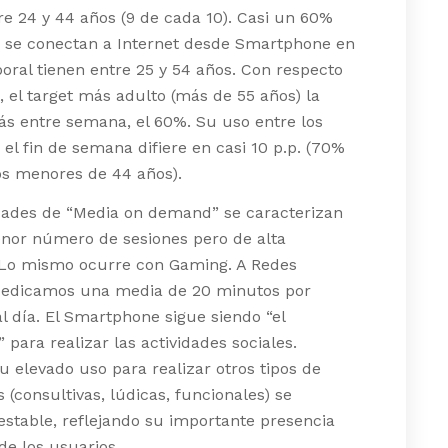
re 24 y 44 años (9 de cada 10). Casi un 60%
e se conectan a Internet desde Smartphone en
boral tienen entre 25 y 54 años. Con respecto
t, el target más adulto (más de 55 años) la
ás entre semana, el 60%. Su uso entre los
 el fin de semana difiere en casi 10 p.p. (70%
os menores de 44 años).
idades de “Media on demand” se caracterizan
nor número de sesiones pero de alta
 Lo mismo ocurre con Gaming. A Redes
 dedicamos una media de 20 minutos por
al día. El Smartphone sigue siendo “el
” para realizar las actividades sociales.
 elevado uso para realizar otros tipos de
s (consultivas, lúdicas, funcionales) se
stable, reflejando su importante presencia
 de los usuarios.