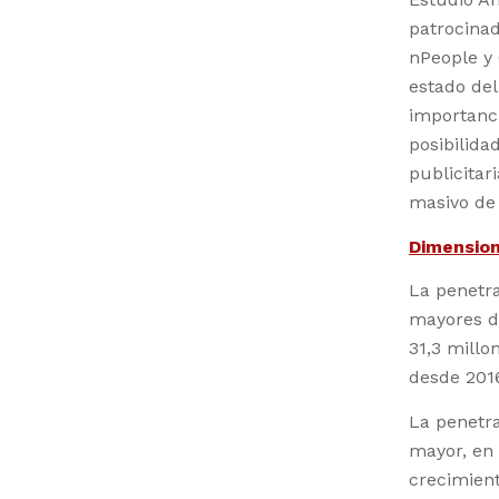
patrocinad
nPeople y 
estado de
importanc
posibilid
publicitar
masivo de
Dimensio
La penetra
mayores d
31,3 millo
desde 201
La penetr
mayor, en 
crecimien