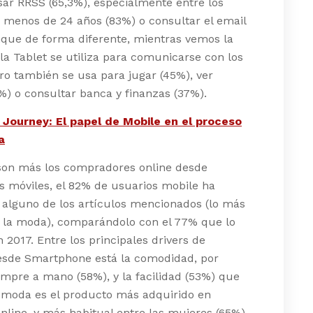
sar RRSS (65,3%), especialmente entre los
 menos de 24 años (83%) o consultar el email
nque de forma diferente, mientras vemos la
, la Tablet se utiliza para comunicarse con los
o también se usa para jugar (45%), ver
%) o consultar banca y finanzas (37%).
Journey: El papel de Mobile en el proceso
a
son más los compradores online desde
os móviles, el 82% de usuarios mobile ha
alguno de los artículos mencionados (lo más
, la moda), comparándolo con el 77% que lo
n 2017. Entre los principales drivers de
sde Smartphone está la comodidad, por
empre a mano (58%), y la facilidad (53%) que
a moda es el producto más adquirido en
line, y más habitual entre las mujeres (65%)