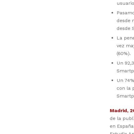
usuario
Pasamos
desde n
desde S
La pene
vez may
(60%).
Un 92,3
Smartp
Un 74%
con la 
Smartph
Madrid, 2
de la publ
en España,
Estudio A