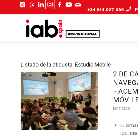
+34 914 027 699
Pº
Listado de la etiqueta:
Estudio Mobile
2 DE C
NAVEG
HACEM
MÓVIL
NOTICIAS
El Smar
los int