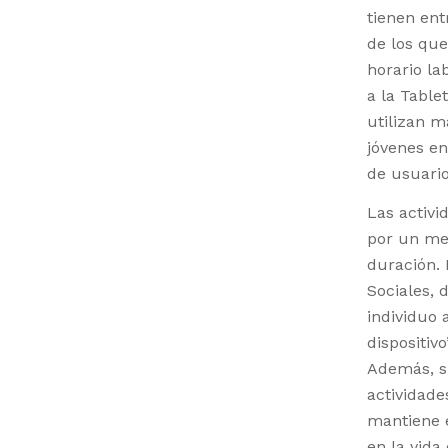
tienen ent
de los qu
horario la
a la Table
utilizan m
jóvenes en
de usuari
Las activ
por un me
duración.
Sociales,
individuo 
dispositivo
Además, su
actividade
mantiene e
en la vida