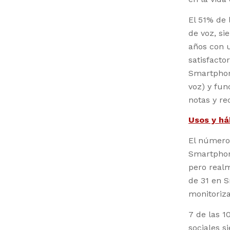
El 51% de 
de voz, s
años con 
satisfacto
Smartphon
voz) y fun
notas y re
Usos y há
El número 
Smartphone
pero real
de 31 en 
monitoriza
7 de las 1
sociales s