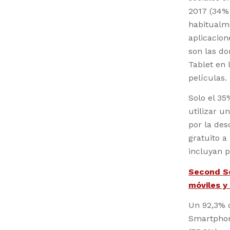
2017 (34%
habitualme
aplicacion
son las do
Tablet en 
películas.
Solo el 35
utilizar u
por la des
gratuito a
incluyan p
Second Sc
móviles y
Un 92,3% d
Smartphon