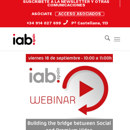
SUSCRÍBETE A LA NEWSLETTER Y OTRAS
COMUNICACIONES
ASÓCIATE
ACCESO ASOCIADOS
+34 914 027 699
Pº Castellana, 113