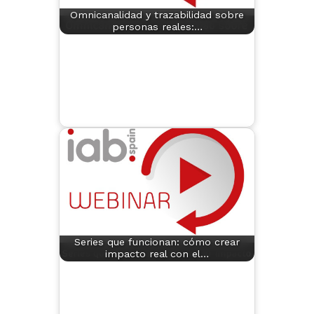
Omnicanalidad y trazabilidad sobre
personas reales:…
Series que funcionan: cómo crear
impacto real con el…