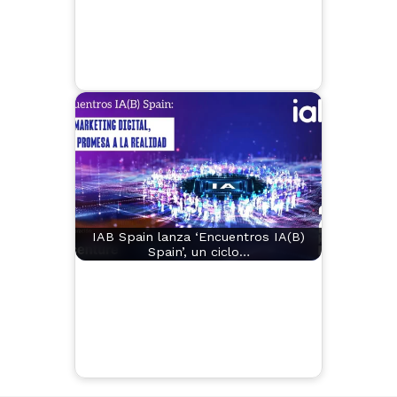
IAB Spain lanza ‘Encuentros IA(B)
Spain’, un ciclo…