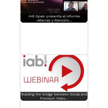
IAB Spain presenta el informe
«Marcas y Atención…
Building the bridge between Social and
Premium Video…