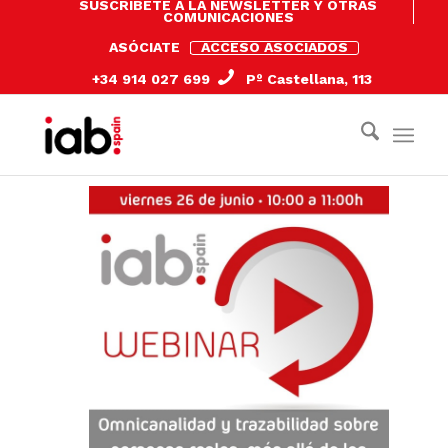
SUSCRÍBETE A LA NEWSLETTER Y OTRAS
COMUNICACIONES
ASÓCIATE
ACCESO ASOCIADOS
+34 914 027 699
Pº Castellana, 113