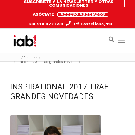
SUSCRÍBETE A LA NEWSLETTER Y OTRAS
COMUNICACIONES
ASÓCIATE
ACCESO ASOCIADOS
+34 914 027 699
Pº Castellana, 113
Inicio
/
Noticias
/
Inspirational 2017 trae grandes novedades
INSPIRATIONAL 2017 TRAE
GRANDES NOVEDADES