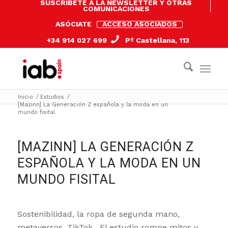
SUSCRÍBETE A LA NEWSLETTER Y OTRAS
COMUNICACIONES
ASÓCIATE
ACCESO ASOCIADOS
+34 914 027 699
Pº Castellana, 113
Inicio
/
Estudios
/
[Mazinn] La Generación Z española y la moda en un
mundo fisital
[MAZINN] LA GENERACIÓN Z
ESPAÑOLA Y LA MODA EN UN
MUNDO FISITAL
Sostenibilidad, la ropa de segunda mano,
metaversos, TikTok…El estudio rompe mitos y