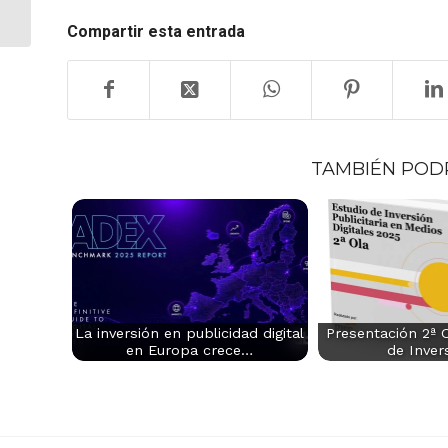
DIGITAL DICIEMBRE
2023
Compartir esta entrada
TAMBIÉN POD
La inversión en publicidad digital
Presentación 2ª O
en Europa crece…
de Inver