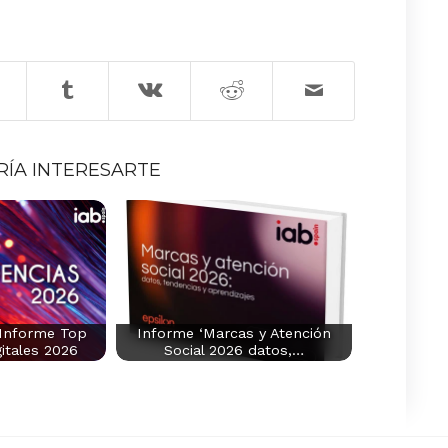
RÍA INTERESARTE
 Informe Top
Informe ‘Marcas y Atención
itales 2026
Social 2026 datos,…