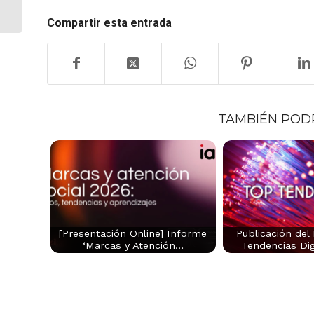
Tendencias y Datos
de RRSS en España
Compartir esta entrada
TAMBIÉN POD
[Presentación Online] Informe
Publicación del
‘Marcas y Atención…
Tendencias Dig