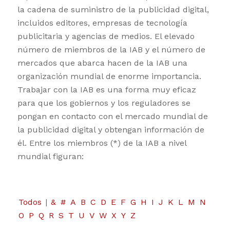
la cadena de suministro de la publicidad digital,
incluidos editores, empresas de tecnología
publicitaria y agencias de medios. El elevado
número de miembros de la IAB y el número de
mercados que abarca hacen de la IAB una
organización mundial de enorme importancia.
Trabajar con la IAB es una forma muy eficaz
para que los gobiernos y los reguladores se
pongan en contacto con el mercado mundial de
la publicidad digital y obtengan información de
él. Entre los miembros (*) de la IAB a nivel
mundial figuran:
Todos
|
&
#
A
B
C
D
E
F
G
H
I
J
K
L
M
N
O
P
Q
R
S
T
U
V
W
X
Y
Z