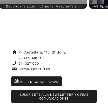
Del clic a la acción: cómo la IA rediseña el…
IAB Spain
Pº Castellana 113. 2º dcha
28046, Madrid
914 027 699
INFO@IABSPAIN.ES
VER EN GOOGLE MAPS
SUSCRÍBETE A LA NEWSLETTER Y OTRAS
COMUNICACIONES