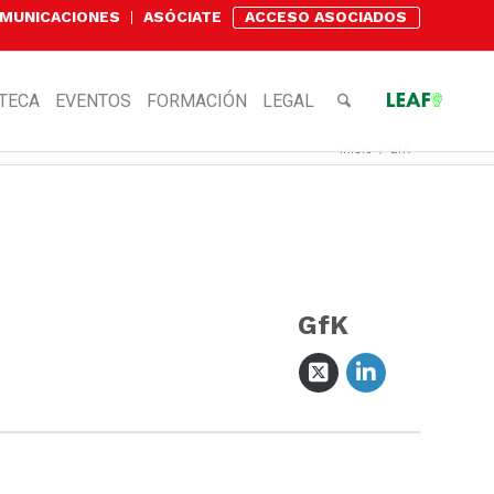
OMUNICACIONES
ASÓCIATE
ACCESO ASOCIADOS
OTECA
EVENTOS
FORMACIÓN
LEGAL
Inicio
/
GfK
GfK