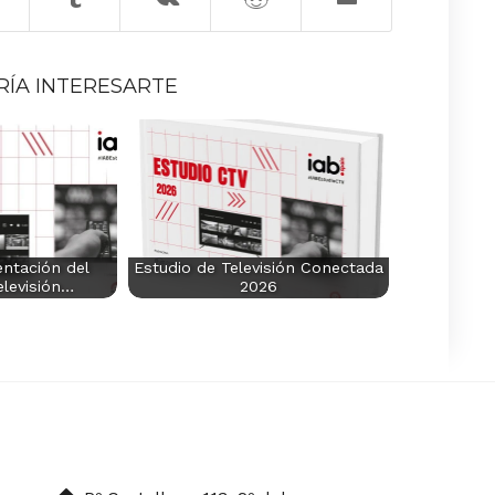
RÍA INTERESARTE
ntación del
Estudio de Televisión Conectada
elevisión…
2026