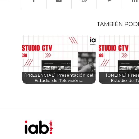
TAMBIÉN POD
[PRESENCIAL] Presentación del
[ONLINE] Prese
Estudio de Televisión…
Estudio de T