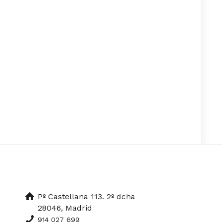
Pº Castellana 113. 2º dcha
28046, Madrid
914 027 699