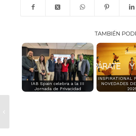
TAMBIÉN POD
INSPIRATIONAL 
IAB Spain celebra a la III
NOVEDADES DE
Jornada de Privacidad
202
[DoubleVerify] Case Study
Samsung