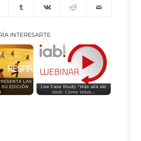
RÍA INTERESARTE
PRESENTA LAS
 SU EDICIÓN
Live Case Study: "Más allá del
5
click: Cómo Volvo…