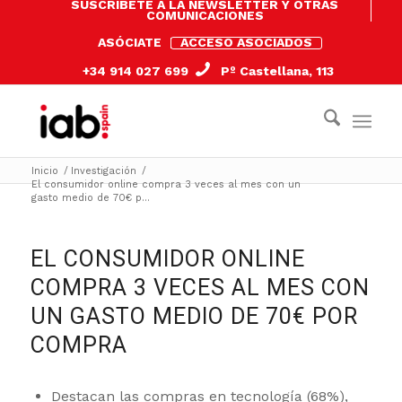
SUSCRÍBETE A LA NEWSLETTER Y OTRAS
COMUNICACIONES
ASÓCIATE
ACCESO ASOCIADOS
+34 914 027 699
Pº Castellana, 113
Inicio
/
Investigación
/
El consumidor online compra 3 veces al mes con un
gasto medio de 70€ p...
dice:
dice:
dice:
dice:
EL CONSUMIDOR ONLINE
COMPRA 3 VECES AL MES CON
UN GASTO MEDIO DE 70€ POR
COMPRA
Destacan las compras en tecnología (68%),