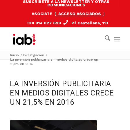
SUSCRÍBETE A LA NEWSLETTER Y OTRAS
COMUNICACIONES
ASÓCIATE
ACCESO ASOCIADOS
+34 914 027 699
Pº Castellana, 113
Inicio
/
Investigación
/
La inversión publicitaria en medios digitales crece un
21,5% en 2016
LA INVERSIÓN PUBLICITARIA
EN MEDIOS DIGITALES CRECE
UN 21,5% EN 2016