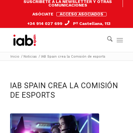
SUSCRÍBETE A LA NEWSLETTER Y OTRAS
COMUNICACIONES
ASÓCIATE
ACCESO ASOCIADOS
+34 914 027 699
Pº Castellana, 113
Inicio
/
Noticias
/
IAB Spain crea la Comisión de esports
dice:
dice:
dice:
IAB SPAIN CREA LA COMISIÓN
DE ESPORTS