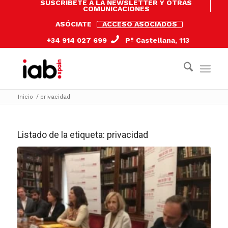
SUSCRÍBETE A LA NEWSLETTER Y OTRAS
COMUNICACIONES
ASÓCIATE
ACCESO ASOCIADOS
+34 914 027 699
Pº Castellana, 113
Inicio
/
privacidad
Listado de la etiqueta:
privacidad