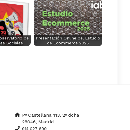
Observatorio de
Presentación Online del Estudio
es Sociales
de Ecommerce 2025
Pº Castellana 113. 2º dcha
28046, Madrid
914 027 699