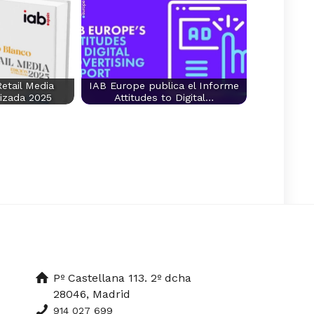
etail Media
IAB Europe publica el Informe
lizada 2025
Attitudes to Digital…
Pº Castellana 113. 2º dcha
28046, Madrid
914 027 699