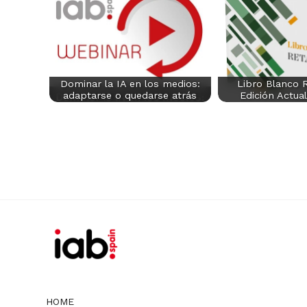
Dominar la IA en los medios:
Libro Blanco R
adaptarse o quedarse atrás
Edición Actua
HOME