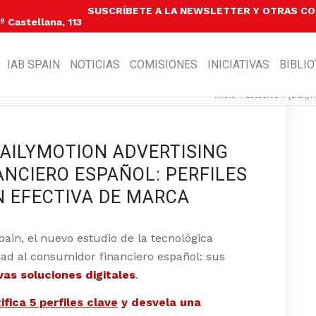
SUSCRÍBETE A LA NEWSLETTER Y OTRAS C
 Castellana, 113
IAB SPAIN
NOTICIAS
COMISIONES
INICIATIVAS
BIBLI
Inicio
/
Estudios
/
[Dailym
DAILYMOTION ADVERTISING
NCIERO ESPAÑOL: PERFILES
N EFECTIVA DE MARCA
pain
, el nuevo estudio de la tecnológica
dad al consumidor financiero español: sus
vas soluciones digitales
.
ifica 5 perfiles clave
y desvela una