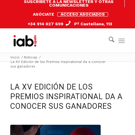
SUSCRÍBETE A LA NEWSLETTER Y OTRAS
COMUNICACIONES
ASÓCIATE
ACCESO ASOCIADOS
+34 914 027 699
Pº Castellana, 113
Inicio
/
Noticias
/
La XV Edición de los Premios Inspirational da a conocer
sus ganadores
LA XV EDICIÓN DE LOS
PREMIOS INSPIRATIONAL DA A
CONOCER SUS GANADORES