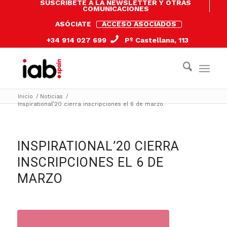
SUSCRÍBETE A LA NEWSLETTER Y OTRAS
COMUNICACIONES
ASÓCIATE
ACCESO ASOCIADOS
+34 914 027 699
Pº Castellana, 113
Inicio
/
Noticias
/
Inspirational’20 cierra inscripciones el 6 de marzo
INSPIRATIONAL’20 CIERRA
INSCRIPCIONES EL 6 DE
MARZO