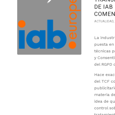
DE IAB
COMEN
ACTUALIDAD
,
La industr
puesta en 
técnicas p
y Consenti
del RGPD d
Hace exac
del TCF co
publicitar
materia de
idea de qu
control so
tratamient