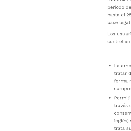
periodo de
hasta el 2
base legal
Los usuari
control en
La ampl
tratar 
forma n
compre
Permiti
través 
consent
inglés)
trata s