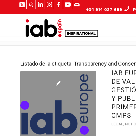
+34 914 027 699
Pº
Listado de la etiqueta:
Transparency and Conse
IAB E
DE VAL
GESTI
Y PUBL
PRIME
CMPS
LEGAL
,
NOTIC