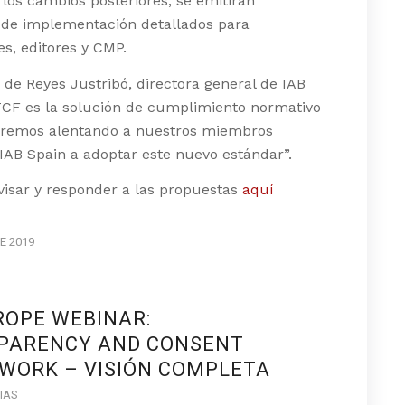
 los cambios posteriores, se emitirán
de implementación detallados para
s, editores y CMP.
 de Reyes Justribó, directora general de IAB
TCF es la solución de cumplimiento normativo
aremos alentando a nuestros miembros
IAB Spain a adoptar este nuevo estándar”.
visar y responder a las propuestas
aquí
DE 2019
ROPE WEBINAR:
PARENCY AND CONSENT
WORK – VISIÓN COMPLETA
IAS