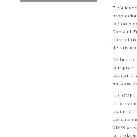
El Valida
proporcion
editores d
Consent Fr
cumplimie
de privaci
De hecho,
compromis
ayudar a l
europea so
Las CMPs 
informació
usuarios a
aplicacion
GDPR en es
lanzada en