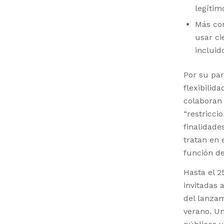
legítim
Más co
usar ci
incluid
Por su par
flexibilid
colaboran 
“restriccio
finalidade
tratan en 
función d
Hasta el 2
invitadas 
del lanzam
verano. Un