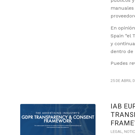
públicos y
manuales 
proveedore
En opinión
Spain “el 
y continu
dentro de 
Puedes re
25 DE ABRIL 
IAB EU
TRANS
FRAME
LEGAL
,
NOTIC