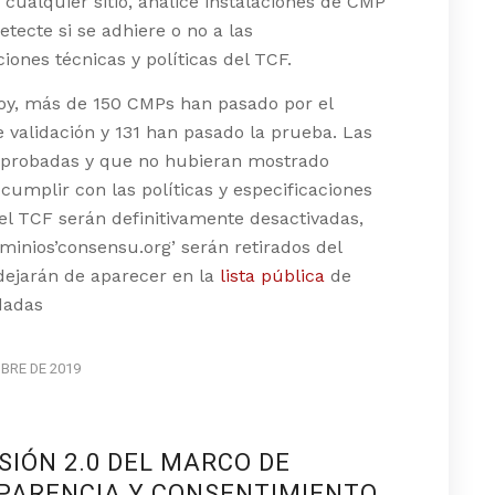
 cualquier sitio, analice instalaciones de CMP
detecte si se adhiere o no a las
ciones técnicas y políticas del TCF.
hoy, más de 150 CMPs han pasado por el
 validación y 131 han pasado la prueba. Las
probadas y que no hubieran mostrado
 cumplir con las políticas y especificaciones
el TCF serán definitivamente desactivadas,
inios’consensu.org’ serán retirados del
 dejarán de aparecer en la
lista pública
de
dadas
BRE DE 2019
SIÓN 2.0 DEL MARCO DE
PARENCIA Y CONSENTIMIENTO