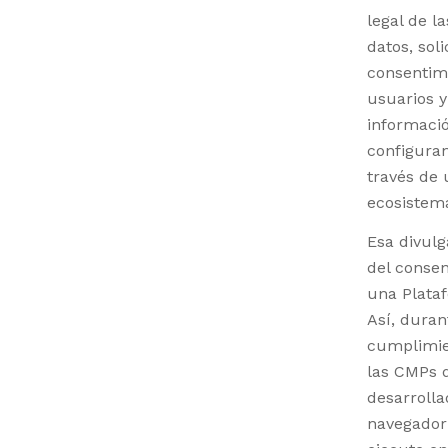
legal de l
datos, sol
consentimi
usuarios y
informació
configuran
través de 
ecosistem
Esa divulg
del consen
una Plata
Así, duran
cumplimie
las CMPs d
desarroll
navegador