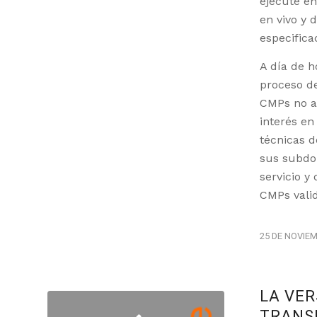
ejecute en
en vivo y 
especifica
A día de 
proceso de
CMPs no a
interés en
técnicas d
sus subdom
servicio y
CMPs vali
25 DE NOVIEM
LA VER
TRANS