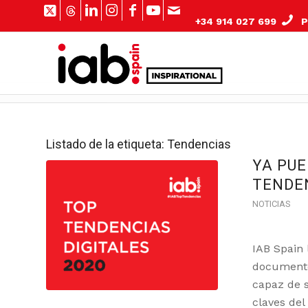
+34 914 027 699
Pº
Listado de la etiqueta:
Tendencias
YA PU
TENDEN
NOTICIAS
IAB Spain 
documento 
capaz de s
claves del