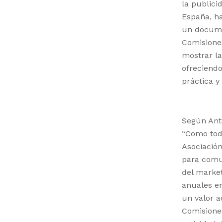
la publici
España, ha
un docume
Comisiones
mostrar la
ofreciendo
práctica y 
Según Anto
“Como todo
Asociación
para comu
del market
anuales en
un valor a
Comisiones