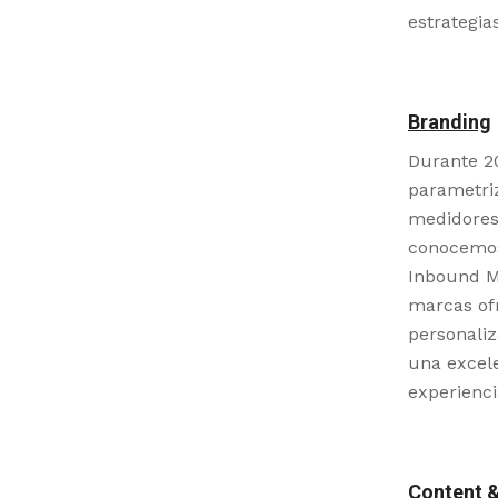
estrategias
Branding
Durante 20
parametriz
medidores 
conocemos
Inbound Ma
marcas ofr
personaliz
una excele
experienci
Content &