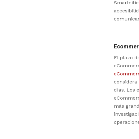
Smartcitie
accesibili
comunicac
Ecommer
El plazo d
eCommerce
eCommerce
considera 
días. Los 
eCommerce
más grande
investigac
operacion