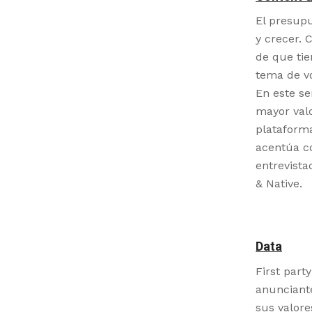
El presup
y crecer. 
de que tie
tema de v
En este se
mayor valo
plataforma
acentúa c
entrevista
& Native.
Data
First part
anunciante
sus valore