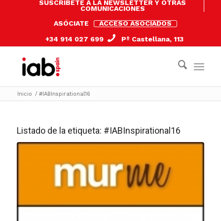
SUSCRÍBETE A LA NEWSLETTER Y OTRAS
COMUNICACIONES
ASÓCIATE
ACCESO ASOCIADOS
+34 914 027 699
Pº Castellana, 113
Inicio
/
#IABInspirational16
Listado de la etiqueta:
#IABInspirational16