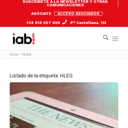
SUSCRÍBETE A LA NEWSLETTER Y OTRAS
COMUNICACIONES
ASÓCIATE
ACCESO ASOCIADOS
+34 914 027 699
Pº Castellana, 113
Inicio
/
HLEG
Listado de la etiqueta:
HLEG