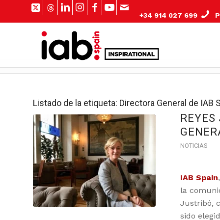
+34 914 027 699
Pº
Listado de la etiqueta:
Directora General de IAB 
REYES 
GENERA
NOTICIAS
IAB Spain
la comunic
Justribó, 
sido elegi