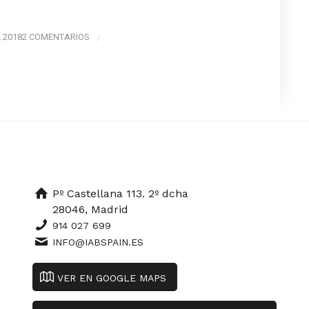
E 2018
2 COMENTARIOS
/
Pº Castellana 113. 2º dcha
28046, Madrid
914 027 699
INFO@IABSPAIN.ES
VER EN GOOGLE MAPS