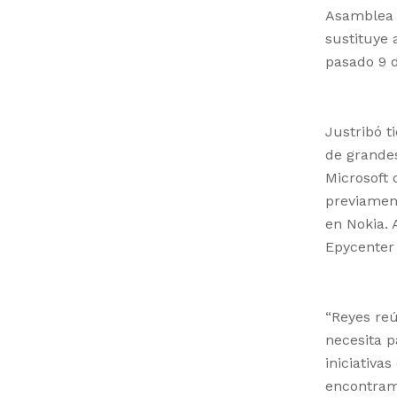
Asamblea O
sustituye 
pasado 9 
Justribó t
de grande
Microsoft 
previamen
en Nokia.
Epycenter 
“Reyes reú
necesita p
iniciativas
encontramo