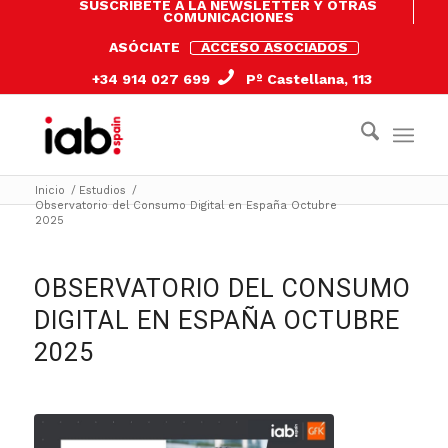
SUSCRÍBETE A LA NEWSLETTER Y OTRAS
COMUNICACIONES
ASÓCIATE
ACCESO ASOCIADOS
+34 914 027 699
Pº Castellana, 113
Inicio
/
Estudios
/
Observatorio del Consumo Digital en España Octubre
2025
OBSERVATORIO DEL CONSUMO
DIGITAL EN ESPAÑA OCTUBRE
2025