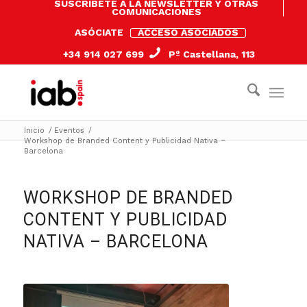
SUSCRÍBETE A LA NEWSLETTER Y OTRAS
COMUNICACIONES
ASÓCIATE
ACCESO ASOCIADOS
+34 914 027 699
Pº Castellana, 113
Inicio
/
Eventos
/
Workshop de Branded Content y Publicidad Nativa –
Barcelona
WORKSHOP DE BRANDED
CONTENT Y PUBLICIDAD
NATIVA – BARCELONA