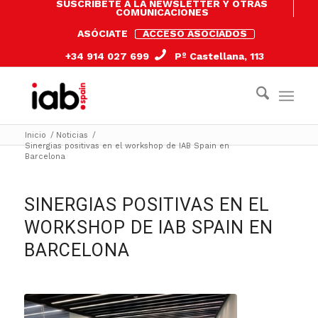
SUSCRÍBETE A LA NEWSLETTER Y OTRAS
COMUNICACIONES
ASÓCIATE
ACCESO ASOCIADOS
+34 914 027 699
Pº Castellana, 113
Inicio
/
Noticias
/
Sinergias positivas en el workshop de IAB Spain en
Barcelona
SINERGIAS POSITIVAS EN EL
WORKSHOP DE IAB SPAIN EN
BARCELONA