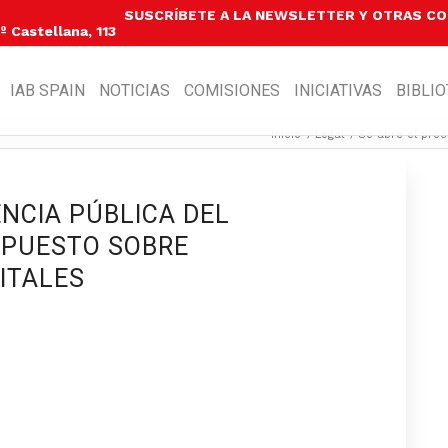
SUSCRÍBETE A LA NEWSLETTER Y OTRAS C
 Castellana, 113
IAB SPAIN
NOTICIAS
COMISIONES
INICIATIVAS
BIBLI
Inicio
/
Legal
/
Se abre el proc
ENCIA PÚBLICA DEL
MPUESTO SOBRE
ITALES