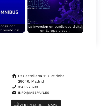
acoge con
La inversión en publicidad digital
propósito del…
en Europa crece…
Pº Castellana 113. 2º dcha
28046, Madrid
914 027 699
INFO@IABSPAIN.ES
VER EN GOOGLE MAPS