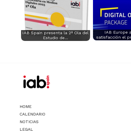
IAB Europe 
IAB Spain presenta la 2ª Ola del
satisfacción el 
Estudio de…
HOME
CALENDARIO
NOTICIAS
LEGAL