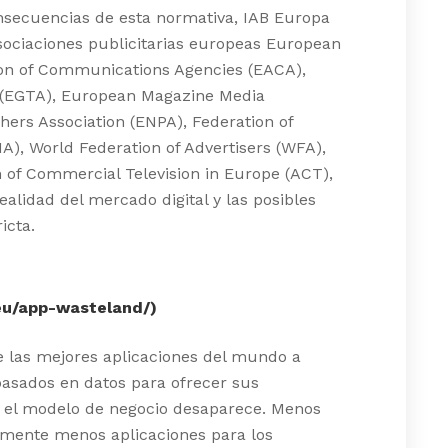
onsecuencias de esta normativa, IAB Europa
asociaciones publicitarias europeas European
ion of Communications Agencies (EACA),
s (EGTA), European Magazine Media
ers Association (ENPA), Federation of
A), World Federation of Advertisers (WFA),
n of Commercial Television in Europe (ACT),
alidad del mercado digital y las posibles
icta.
eu/app-wasteland/)
e las mejores aplicaciones del mundo a
asados en datos para ofrecer sus
d, el modelo de negocio desaparece. Menos
almente menos aplicaciones para los