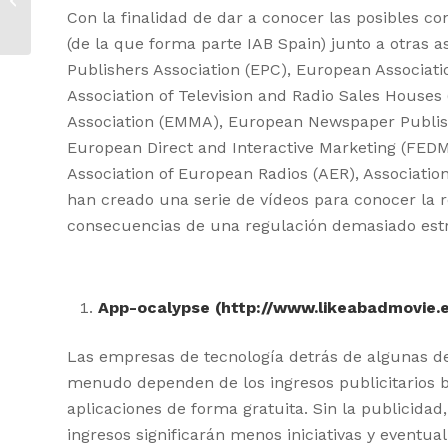
publicidad por interés
Con la finalidad de dar a conocer las posibles c
propio
(de la que forma parte IAB Spain) junto a otras 
Publishers Association (EPC), European Associat
Association of Television and Radio Sales House
Association (EMMA), European Newspaper Publish
European Direct and Interactive Marketing (FEDM
Association of European Radios (AER), Associatio
han creado una serie de vídeos para conocer la re
consecuencias de una regulación demasiado estr
App-ocalypse
(http://www.likeabadmovie.
Las empresas de tecnología detrás de algunas d
menudo dependen de los ingresos publicitarios b
aplicaciones de forma gratuita. Sin la publicida
ingresos significarán menos iniciativas y eventu