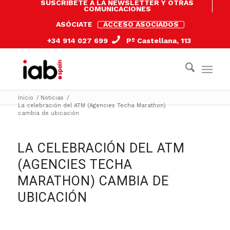
SUSCRÍBETE A LA NEWSLETTER Y OTRAS
COMUNICACIONES
ASÓCIATE
ACCESO ASOCIADOS
+34 914 027 699
Pº Castellana, 113
Inicio
/
Noticias
/
La celebración del ATM (Agencies Techa Marathon)
cambia de ubicación
LA CELEBRACIÓN DEL ATM
(AGENCIES TECHA
MARATHON) CAMBIA DE
UBICACIÓN