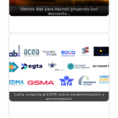
Últimos días para inscribir proyectos con
descuento…
Carta conjunta al EDPB sobre seudonimización y
anonimización