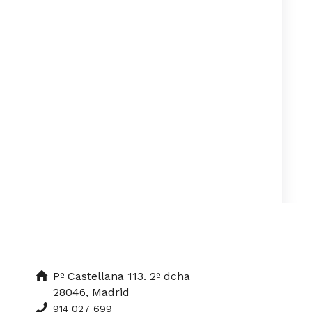
Pº Castellana 113. 2º dcha
28046, Madrid
914 027 699